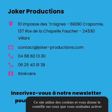
Joker Productions
location_on
10 impasse des `troignes - 69290 Craponne,
137 Rte de la Chapelle Faucher - 24530
Villars
mail_outline
contact@joker-productions.com
phone
04 88 80 13 30
phone
06 25 40 91 39
map
Itinéraire
Inscrivez-vous à notre newsletter
pour suivre toute l’actualité de
Ce site utilise des cookies et vous donne le
Joker Productions
contrôle sur ceux que vous souhaitez activer