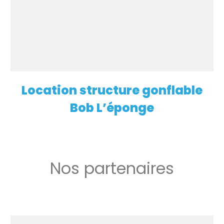
Location structure gonflable
EN SAVOIR PLUS
Bob L’éponge
Nos partenaires