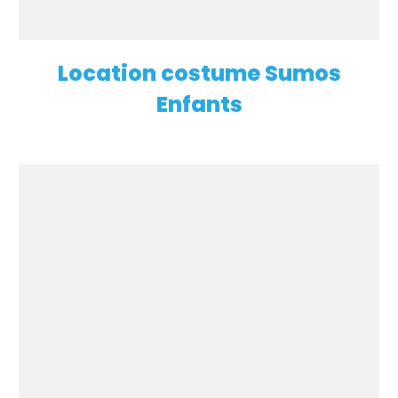
Location costume Sumos
EN SAVOIR PLUS
Enfants