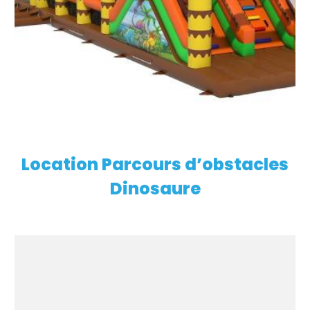
Location Parcours d’obstacles
EN SAVOIR PLUS
Dinosaure