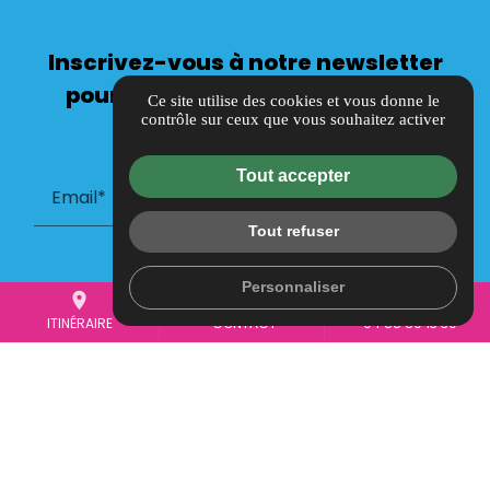
Inscrivez-vous à notre newsletter
pour suivre toute l’actualité de
Ce site utilise des cookies et vous donne le
contrôle sur ceux que vous souhaitez activer
Joker Productions
Tout accepter
Email*
Tout refuser
Personnaliser
place
mail
call
ITINÉRAIRE
CONTACT
04 88 80 13 30
Informations complémentaires
Mentions légales
Politique de confidentialité
Guide local
Gestion des cookies