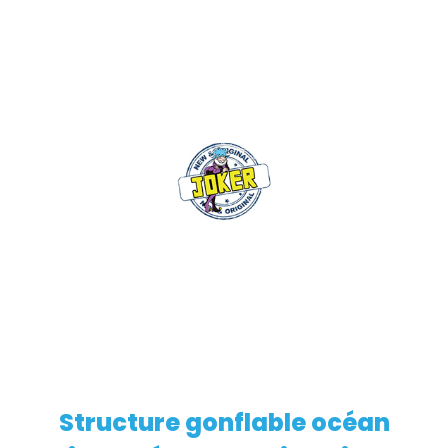
Structure gonflable océan
EN SAVOIR PLUS