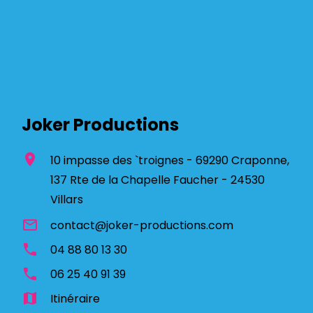
Joker Productions
location_on
10 impasse des `troignes - 69290 Craponne,
137 Rte de la Chapelle Faucher - 24530
Villars
mail_outline
contact@joker-productions.com
phone
04 88 80 13 30
phone
06 25 40 91 39
map
Itinéraire