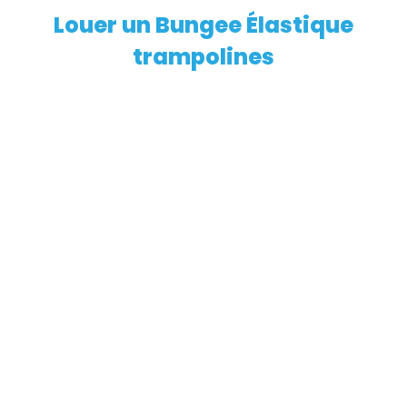
Louer un Bungee Élastique
EN SAVOIR PLUS
trampolines