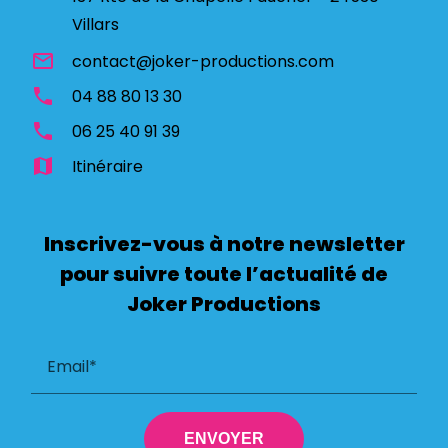
Villars
mail_outline
contact@joker-productions.com
phone
04 88 80 13 30
phone
06 25 40 91 39
map
Itinéraire
Inscrivez-vous à notre newsletter
pour suivre toute l’actualité de
Joker Productions
Email*