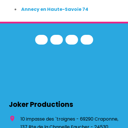
Annecy en Haute-Savoie 74
Joker Productions
location_on
10 impasse des `troignes - 69290 Craponne,
137 Rte de la Chapelle Faucher - 24530