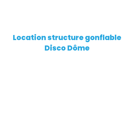
Location structure gonflable
EN SAVOIR PLUS
Disco Dôme