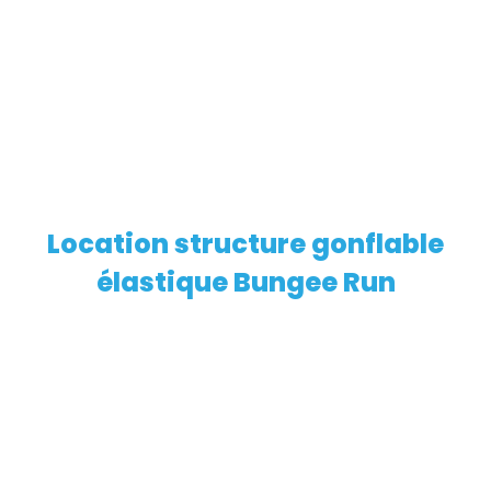
Location structure gonflable
EN SAVOIR PLUS
élastique Bungee Run