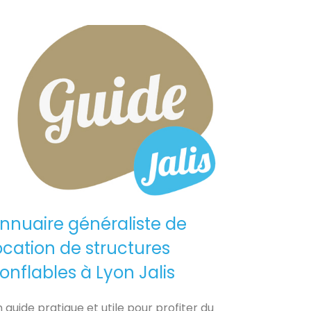
nnuaire généraliste de
ocation de structures
onflables à Lyon Jalis
 guide pratique et utile pour profiter du