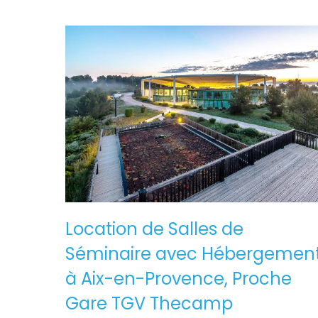
Location de Salles de
Séminaire avec Hébergemen
à Aix-en-Provence, Proche
Gare TGV Thecamp