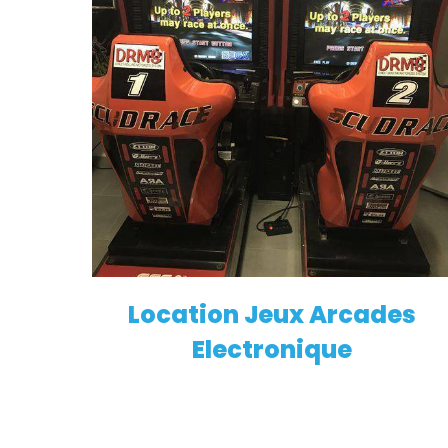
Location Jeux Arcades
EN SAVOIR PLUS
Electronique