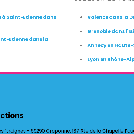
te à Saint-Etienne dans
Valence dans la 
Grenoble dans l'Is
int-Etienne dans la
Annecy en Haute-
Lyon en Rhône-Al
ctions
s `troignes - 69290 Craponne, 137 Rte de la Chapelle Fau