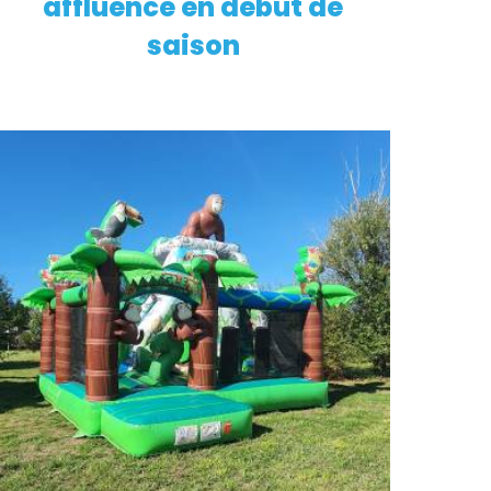
affluence en début de
saison