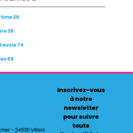
Drôme 26
ère 38
Savoie 74
pes 69
Inscrivez-vous
à notre
newsletter
pour suivre
toute
cher - 24530 Villars