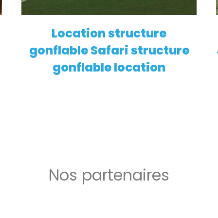
Location structure
EN SAVOIR PLUS
gonflable Safari structure
gonflable location
Nos partenaires