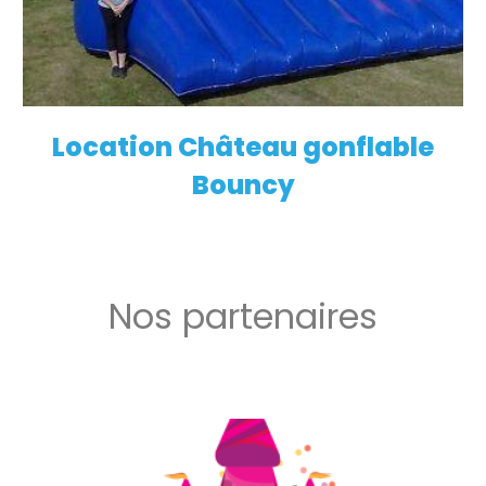
Location Château gonflable
EN SAVOIR PLUS
Bouncy
Nos partenaires