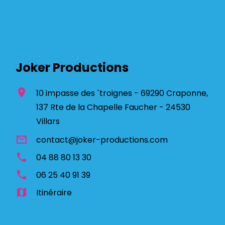
Joker Productions
location_on
10 impasse des `troignes - 69290 Craponne,
137 Rte de la Chapelle Faucher - 24530
Villars
mail_outline
contact@joker-productions.com
phone
04 88 80 13 30
phone
06 25 40 91 39
map
Itinéraire