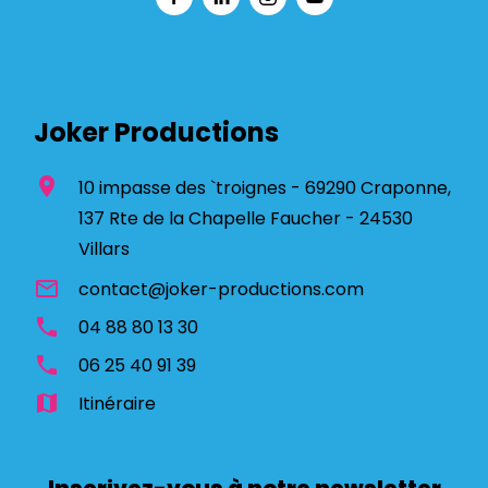
Joker Productions
location_on
10 impasse des `troignes - 69290 Craponne,
137 Rte de la Chapelle Faucher - 24530
Villars
mail_outline
contact@joker-productions.com
phone
04 88 80 13 30
phone
06 25 40 91 39
map
Itinéraire
Inscrivez-vous à notre newsletter