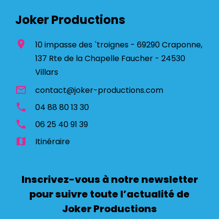
Joker Productions
location_on
10 impasse des `troignes - 69290 Craponne,
137 Rte de la Chapelle Faucher - 24530
Villars
mail_outline
contact@joker-productions.com
phone
04 88 80 13 30
phone
06 25 40 91 39
map
Itinéraire
Inscrivez-vous à notre newsletter
pour suivre toute l’actualité de
Joker Productions