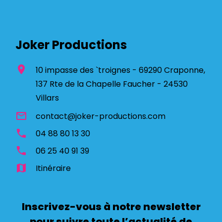
Joker Productions
location_on
10 impasse des `troignes - 69290 Craponne,
137 Rte de la Chapelle Faucher - 24530
Villars
mail_outline
contact@joker-productions.com
phone
04 88 80 13 30
phone
06 25 40 91 39
map
Itinéraire
Inscrivez-vous à notre newsletter
pour suivre toute l’actualité de